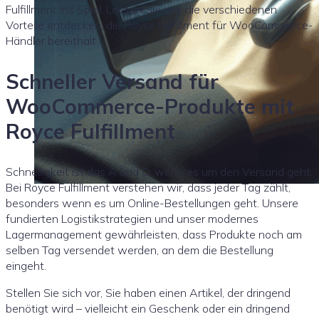
Fulfillment ins Spiel. Lassen Sie uns die verschiedenen
Vorteile entdecken, die Royce Fulfillment für WooCommerce-
Händler bereithält.
Schneller Versand für
WooCommerce-Produkte mit
Royce Fulfillment
Schnelligkeit ist das A und O, wenn es um den Versand geht.
Bei Royce Fulfillment verstehen wir, dass jeder Tag zählt,
besonders wenn es um Online-Bestellungen geht. Unsere
fundierten Logistikstrategien und unser modernes
Lagermanagement gewährleisten, dass Produkte noch am
selben Tag versendet werden, an dem die Bestellung
eingeht.
Stellen Sie sich vor, Sie haben einen Artikel, der dringend
benötigt wird – vielleicht ein Geschenk oder ein dringend