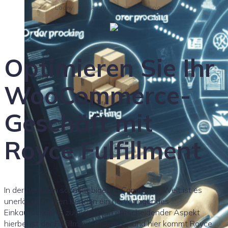
-
-
Lacey
1 August 2025
12:00 am
Optimieren Sie Ihr
WooCommerce-
Geschäft mit
Royce Fulfillment
In der heutigen schnelllebigen E-Commerce-Welt ist es
unerlässlich, Ihren Kunden ein hervorragendes
Einkaufserlebnis zu bieten. Ein entscheidender Aspekt
hierbei ist der Fulfillment-Prozess – und hier kommt Royce