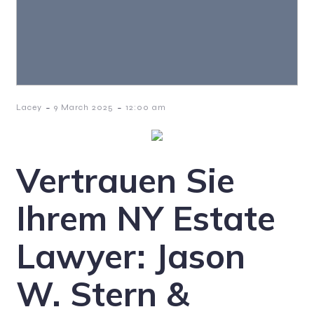
-
-
Lacey
9 March 2025
12:00 am
Vertrauen Sie
Ihrem NY Estate
Lawyer: Jason
W. Stern &