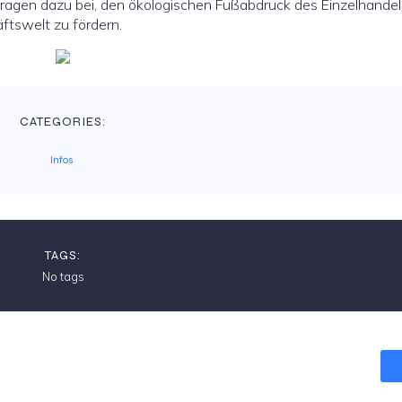
agen dazu bei, den ökologischen Fußabdruck des Einzelhandel
ftswelt zu fördern.
CATEGORIES:
Infos
TAGS:
No tags