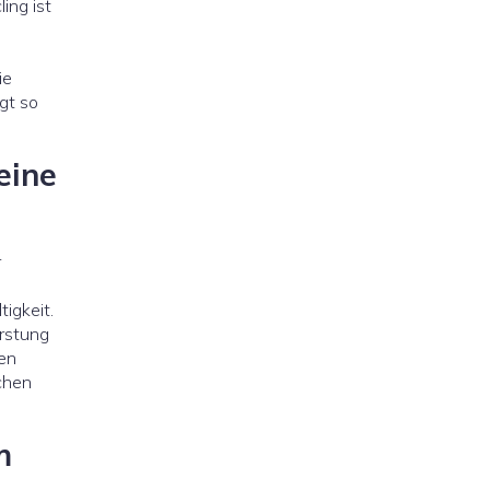
ing ist
ie
gt so
eine
r
igkeit.
orstung
nen
kchen
m