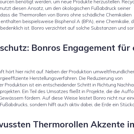
ourcen benötigt werden, um neue Produkte herzustellen. Recycl
o nutzt diesen Ansatz, um den ökologischen Fußabdruck seiner
t, dass die Thermorollen von Bonro ohne schädliche Chemikalien
n enthalten beispielsweise Bisphenol A (BPA), eine Chemikalie, d
bedenklich ist. Bonro verzichtet auf solche Substanzen und sor
schutz: Bonros Engagement für 
 hört hier nicht auf. Neben der Produktion umweltfreundliche
gieeffiziente Herstellungsverfahren. Die Reduzierung von
roduktion ist ein entscheidender Schritt in Richtung Nachhalt
ojekten. Ein Teil des Umsatzes fließt in Projekte, die die Auff
ewässern fördern. Auf diese Weise leistet Bonro nicht nur ei
ußabdrucks, sondern hilft auch aktiv dabei, die Erde ein Stüc
ussten Thermorollen Akzente i