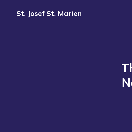
St. Josef St. Marien
T
N