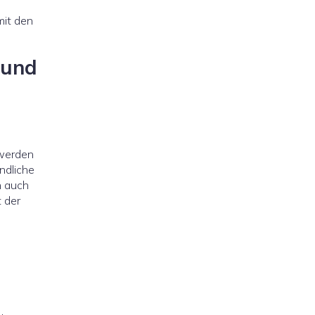
mit den
 und
 werden
ndliche
n auch
 der