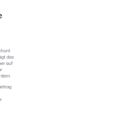
e
chont
ägt das
ner auf
ur
rdern.
eitrag
e