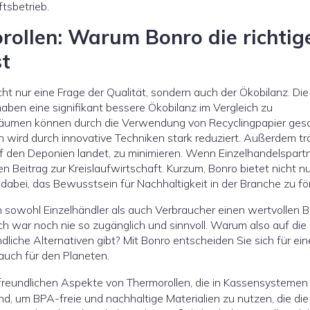
tsbetrieb.
rollen: Warum Bonro die richtig
st
ht nur eine Frage der Qualität, sondern auch der Ökobilanz. Die
en eine signifikant bessere Ökobilanz im Vergleich zu
äumen können durch die Verwendung von Recyclingpapier ges
n wird durch innovative Techniken stark reduziert. Außerdem tr
f den Deponien landet, zu minimieren. Wenn Einzelhandelspart
en Beitrag zur Kreislaufwirtschaft. Kurzum, Bonro bietet nicht n
dabei, das Bewusstsein für Nachhaltigkeit in der Branche zu fö
 sowohl Einzelhändler als auch Verbraucher einen wertvollen B
 war noch nie so zugänglich und sinnvoll. Warum also auf die
liche Alternativen gibt? Mit Bonro entscheiden Sie sich für ein
auch für den Planeten.
freundlichen Aspekte von Thermorollen, die in Kassensystemen
, um BPA-freie und nachhaltige Materialien zu nutzen, die die