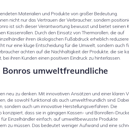
wendeten Materialien und Produkte von großer Bedeutung.
nen nicht nur das Vertrauen der Verbraucher, sondern position
Bonro ist sich dieser Verantwortung bewusst und bietet seinen
en Kassenrollen. Durch den Einsatz von Thermorollen, die auf
inzelhändler ihren ökologischen Fußabdruck erheblich reduziere
t nur eine kluge Entscheidung für die Umwelt, sondern auch f
aucher achten auf die Nachhaltigkeit der Produkte, die sie k
 bei ihren Kunden einen positiven Eindruck zu hinterlassen.
: Bonros umweltfreundliche
en neu zu denken. Mit innovativen Ansätzen und einer klaren V
en, die sowohl funktional als auch umweltfreundlich sind. Dabe
en, sondern auch um innovative Herstellungsverfahren. Die
 konzipiert, dass sie in gängigen Kassen- und Bonrollen-Druck
 für Einzelhändler einfach, auf umweltbewusste Produkte
ern zu müssen. Das bedeutet weniger Aufwand und eine schne