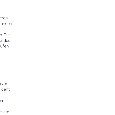
ieren
 Kunden
n. Die
ür das
aufen,
ision
i geht
ern
llere