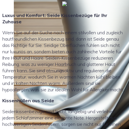
Luxus und Komfort: Seide Kissenbezüge für Ihr
Zuhause
Wenn Sie auf der Suche nach einem stilvollen und zugleich
hautfreundlichen Kissenbezug sind, dann ist Seide genau
das Richtige für Sie. Seidige Oberflächen fühlen sich nicht
nur luxuriös an, sondern bieten auch zahlreiche Vorteile für
Ihre Haut und Haare. Seiden-Kissenbezüge reduzieren
Reibung, was zu weniger Haarbruch und glatterer Haut
führen kann. Sie sind atmungsaktiv und regulieren die
Temperatur, wodurch Sie in warmen Nächten kühl bleiben
und in kalten Nächten warm. Außerdem sind sie
hypoallergen, was sie zur idealen Wahl für Allergiker macht.
Kissenhüllen aus Seide
Seidenkissenbezüge sind leicht, langlebig und verleihen
jedem Schlafzimmer eine elegante Note. Hergestellt aus
hochwertigen Seidenfasern, sorgen sie nicht nur für einen