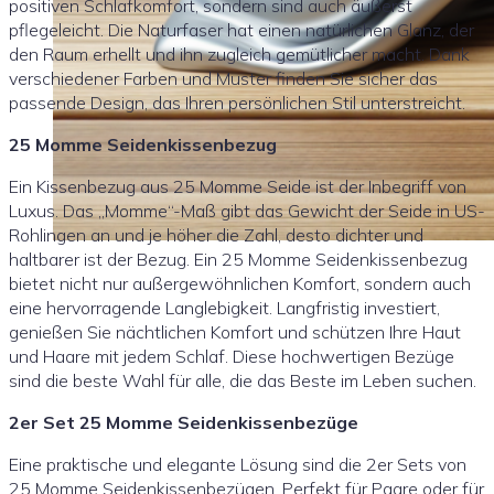
positiven Schlafkomfort, sondern sind auch äußerst
pflegeleicht. Die Naturfaser hat einen natürlichen Glanz, der
den Raum erhellt und ihn zugleich gemütlicher macht. Dank
verschiedener Farben und Muster finden Sie sicher das
passende Design, das Ihren persönlichen Stil unterstreicht.
25 Momme Seidenkissenbezug
Ein Kissenbezug aus 25 Momme Seide ist der Inbegriff von
Luxus. Das „Momme“-Maß gibt das Gewicht der Seide in US-
Rohlingen an und je höher die Zahl, desto dichter und
haltbarer ist der Bezug. Ein 25 Momme Seidenkissenbezug
bietet nicht nur außergewöhnlichen Komfort, sondern auch
eine hervorragende Langlebigkeit. Langfristig investiert,
genießen Sie nächtlichen Komfort und schützen Ihre Haut
und Haare mit jedem Schlaf. Diese hochwertigen Bezüge
sind die beste Wahl für alle, die das Beste im Leben suchen.
2er Set 25 Momme Seidenkissenbezüge
Eine praktische und elegante Lösung sind die 2er Sets von
25 Momme Seidenkissenbezügen. Perfekt für Paare oder für