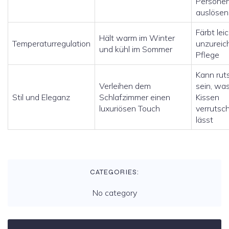
Persone
auslösen
Färbt leic
Hält warm im Winter
Temperaturregulation
unzureic
und kühl im Sommer
Pflege
Kann rut
Verleihen dem
sein, wa
Stil und Eleganz
Schlafzimmer einen
Kissen
luxuriösen Touch
verrutsc
lässt
CATEGORIES:
No category