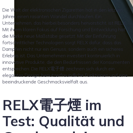
Die Welt der elektronischen Zigaretten hat in den letzten
Jahren einen rasanten Wandel durchlaufen. Ein
Unternehmen, das hierbei besonders hervorsticht, ist RELX.
Mit ihrem klaren Fokus auf Forschung und Entwicklung hat
die Marke neue Maßstäbe gesetzt. Mit der Einführung
fortschrittlicher Technologien sorgt RELX dafür, dass das
Dampfen nicht nur ein Genuss, sondern auch ein sicheres
Erlebnis ist. Das Unternehmen investiert kontinuierlich in
innovative Produkte, die den Bedürfnissen der Konsumenten
entsprechen. Die RELX電子煙 zeichnen sich durch ein
elegantes Design, benutzerfreundliche Funktionen und eine
beeindruckende Geschmacksvielfalt aus.
RELX電子煙 im
Test: Qualität und