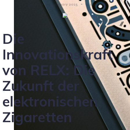
-
-
Lacey
25 February 2025
12:00 am
Die
Innovationskraft
von RELX: Die
Zukunft der
elektronischen
Zigaretten