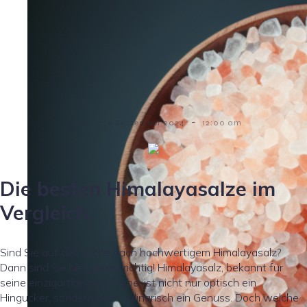
-
-
Lacey
6 September 2024
12:00 am
Die besten Himalayasalze im
Vergleich.
Sind Sie auf der Suche nach hochwertigem Himalayasalz?
Dann sind Sie hier genau richtig! Himalayasalz, bekannt für
seine einzigartige rosa Farbe, ist nicht nur optisch ein
Hingucker, sondern auch kulinarisch ein Genuss. Doch welche