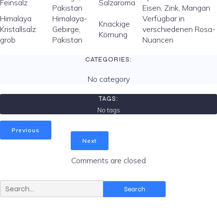
Feinsalz
Salzaroma
Pakistan
Eisen, Zink, Mangan
Himalaya
Himalaya-
Verfügbar in
Knackige
Kristallsalz
Gebirge,
verschiedenen Rosa-
Körnung
grob
Pakistan
Nuancen
CATEGORIES:
No category
TAGS:
No tags
Previous
Next
Comments are closed
Search