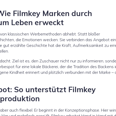
Wie Filmkey Marken durch
zum Leben erweckt
ch von klassischen Werbemethoden abhebt. Statt bloßer
hichten, die Emotionen wecken. Sie verbinden das Angebot ein
e gut erzählte Geschichte hat die Kraft, Aufmerksamkeit zu er
llen.
cht. Ziel ist es, den Zuschauer nicht nur zu informieren, sonde
rbespot für eine lokale Bäckerei, der die Tradition des Backens 
igene Kindheit erinnert und plötzlich verbunden mit der Marke – 
ot: So unterstützt Filmkey
oproduktion
 aber auch flexibel. Er beginnt in der Konzeptionsphase. Hier wir
klar und mehrfach geprüft. Filmkey arbeitet Hand in Hand mit 