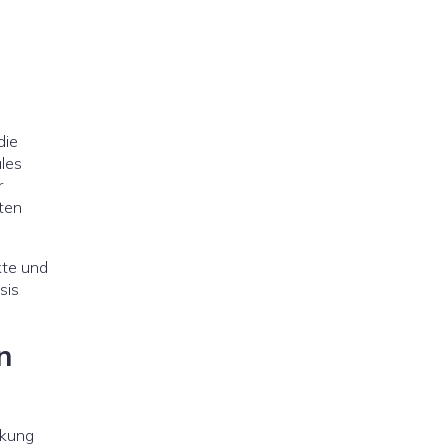
die
les
r
kten
kte und
sis
n
rkung