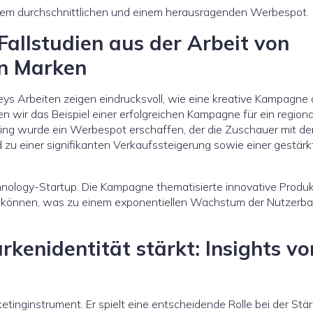
nem durchschnittlichen und einem herausragenden Werbespot.
Fallstudien aus der Arbeit von
en Marken
eys Arbeiten zeigen eindrucksvoll, wie eine kreative Kampagne 
ir das Beispiel einer erfolgreichen Kampagne für ein regiona
ling wurde ein Werbespot erschaffen, der die Zuschauer mit de
 zu einer signifikanten Verkaufssteigerung sowie einer gestär
echnology-Startup. Die Kampagne thematisierte innovative Produ
n können, was zu einem exponentiellen Wachstum der Nutzerba
kenidentität stärkt: Insights vo
etinginstrument. Er spielt eine entscheidende Rolle bei der Stä