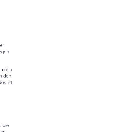
er
regen
rn ihn
in den
das ist
d die
den