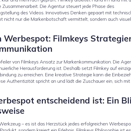
ge Zusammenarbeit. Die Agentur steuert jede Phase des
igstellung des Videos. Innovatives Denken gepaart mit technisc
t nicht nur die Markenbotschaft vermittelt, sondern auch visuel
n Werbespot: Filmkeys Strategie
ommunikation
pfeiler von Filmkeys Ansatz zur Markenkommunikation. Die Age
uierliche Herausforderung ist. Deshalb setzt Filmkey auf einzig
indung zu erreichen. Eine kreative Strategie kann die Einbezi
e Authentizität spricht an und lädt die Zuschauer ein, sich mit
bespot entscheidend ist: Ein Bl
sweise
es Werkzeug – es ist das Herzstück jedes erfolgreichen Werbespot
odukt, sondern kreiert ein Erlebnis. Filmkeys Philosophie ist es