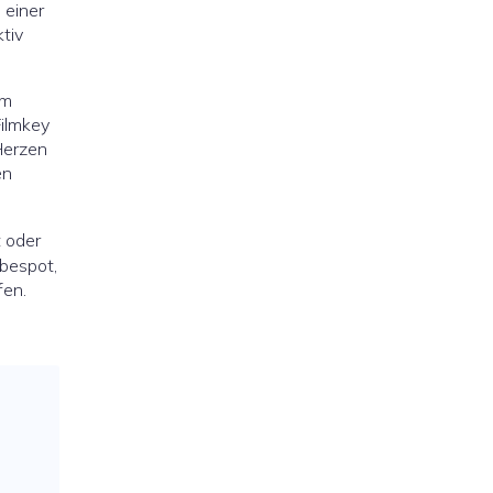
 einer
tiv
em
ilmkey
Herzen
en
t oder
rbespot,
fen.