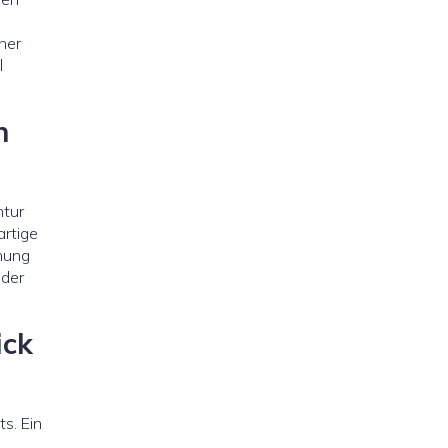
her
l
n
ntur
artige
ehung
 der
ick
s. Ein
,