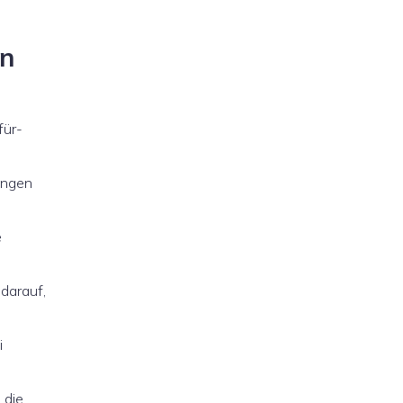
en
für-
lungen
e
 darauf,
i
 die