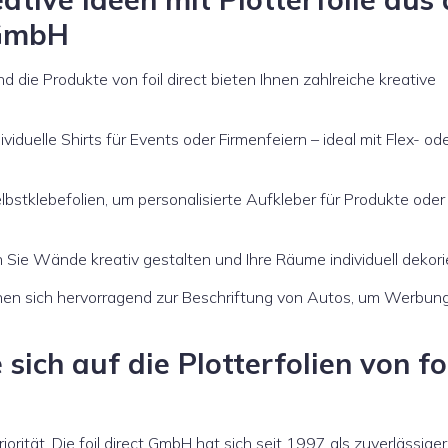
 GmbH
nd die Produkte von foil direct bieten Ihnen zahlreiche kreative
viduelle Shirts für Events oder Firmenfeiern – ideal mit Flex- od
lbstklebefolien, um personalisierte Aufkleber für Produkte oder
n Sie Wände kreativ gestalten und Ihre Räume individuell dekori
gnen sich hervorragend zur Beschriftung von Autos, um Werbung
sich auf die Plotterfolien von fo
iorität. Die foil direct GmbH hat sich seit 1997 als zuverlässiger