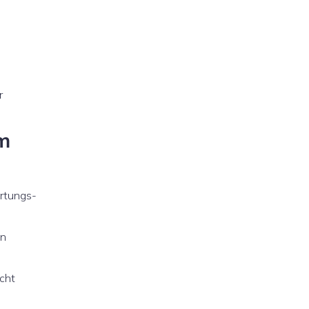
r
im
artungs-
en
cht