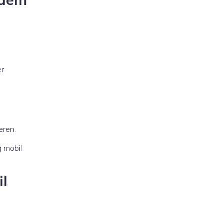
er
eren.
 mobil
il