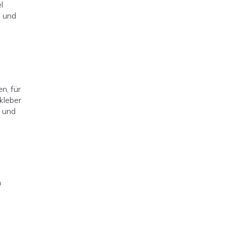
l
n und
n, für
kleber
, und
n