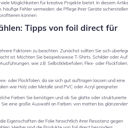
s viele Möglichkeiten für kreative Projekte bietet. In diesem Artike
, häufige Fehler vermeiden, die Pflege Ihrer Geräte sicherstelle
profitieren können.
ählen: Tipps von foil direct für
hrere Faktoren zu beachten. Zunächst sollten Sie sich überlege
ht ist. Möchten Sie beispielsweise T-Shirts, Schilder oder Auf
usführungen, wie z.B. Selbstklebefolien, Flex- oder Flockfolien
lex- oder Flockfolien, da sie sich gut auftragen lassen und eine
lien wie Holz oder Metalle sind PVC oder Acryl geeigneter.
lche Farben Sie benötigen und ob Sie glatte oder strukturierte
en Sie eine große Auswahl an Farben, von matten bis glänzende
die Eigenschaften der Folie hinsichtlich ihrer Resistenz gegen
en. Hierbei sind die Produkte von foil direct besonders