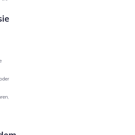
sie
e
 oder
ren,
 dem